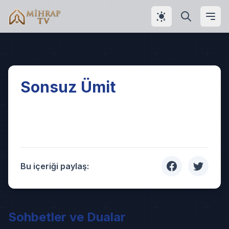
Play
Sonsuz Ümit
Video
Bu içeriği paylaş:
Sohbetler ve Dualar