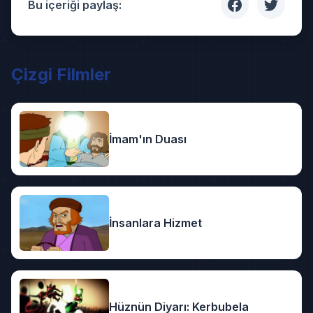
Bu içeriği paylaş:
Çizgi Filmler
İmam'ın Duası
İnsanlara Hizmet
Hüznün Diyarı: Kerbubela