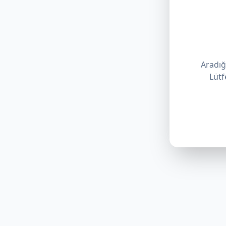
Aradığı
Lütf