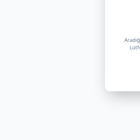
Aradığı
Lütf